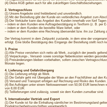
(4) Diese AGB gelten auch für alle zukünftigen Geschäftsbeziehungen.
2. Vertragsschluss
(1) Unsere Angebote sind freibleibend und unverbindlich.
(2) Mit der Bestellung gibt der Kunde ein verbindliches Angebot zum Absc
(3) Der Verkäufer kann das Angebot des Kunden innerhalb von fünf Tage
– indem er dem Kunden eine Auftragsbestätigung in Textform (z. B. per E-M
– indem er dem Kunden die bestellte Ware liefert, oder
– indem er dem Kunden eine Rechnung übersendet bzw. ihn zur Zahlung au
Der Vertrag kommt in dem Zeitpunkt zustande, in dem eine der vorgena
erfolgt. Eine bloße Bestätigung des Eingangs der Bestellung stellt noch
3. Preise
(1) Alle Preise verstehen sich netto ab Werk, zuzüglich der jeweils gelte
(2) Verpackungs-, Versand- sowie sonstige Nebenkosten werden gesonder
(3) Preisänderungen bleiben vorbehalten, sofern zwischen Vertragsschluss
Monate liegen.
4. Lieferung und Gefahrübergang
(1) Die Lieferung erfolgt ab Werk.
(2) Die Gefahr geht mit Übergabe der Ware an den Frachtführer auf den K
(3) Versand und Transport erfolgen auf Rechnung und Risiko des Kunden.
(4) Bei Aufträgen unter einem Nettowarenwert von 50,00 EUR berechnen 
von 8,00 EUR.
(5) Teillieferungen sind zulässig, soweit sie dem Kunden zumutbar sind.
5. Internationaler Vertrieb und Export
(1) Der Kunde ist für die Einhaltung sämtlicher im Bestimmungsland gelten
Produktsicherheitsvorschriften verantwortlich.