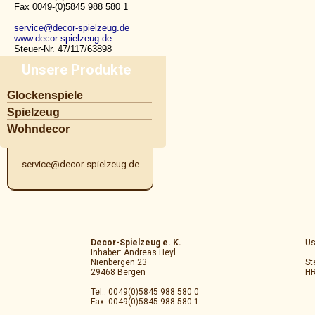
Fax 0049-(0)5845 988 580 1
service@decor-spielzeug.de
www.decor-spielzeug.de
Steuer-Nr. 47/117/63898
HRA 202515 Amtsgericht Lüneburg
Unsere Produkte
Navigation
Kontakt
Glockenspiele
überspringen
Spielzeug
Tel.:+49(0)5845 988 580 0
Wohndecor
Fax:+49(0)5845 988 580 1
Katalog Download
service@decor-spielzeug.de
Decor-Spielzeug e. K.
Us
Inhaber: Andreas Heyl
Nienbergen 23
St
29468 Bergen
HR
Tel.: 0049(0)5845 988 580 0
Fax: 0049(0)5845 988 580 1