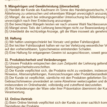
9. Mängelrügen und Gewährleistung (überarbeitet)
(1) Handelt der Kunde als Kaufmann im Sinne des Handelsgesetzbuchs, h
Ablieferung zu untersuchen und erkennbare Mängel unverzüglich anzuzei
(2) Mängel, die auch bei ordnungsgemäßer Untersuchung bei Ablieferung n
unverzüglich nach ihrer Entdeckung anzuzeigen.
(3) Bei berechtigten Mängeln leisten wir nach unserer Wahl Nachbesserung
(4) Mängel eines Teils der Lieferung berechtigen nicht zur Beanstandung 
(5) Unterbleibt die rechtzeitige Anzeige, gilt die Ware insoweit als genehmi
10. Haftung
(1) Wir haften uneingeschränkt bei Vorsatz und grober Fahrlässigkeit.
(2) Bei leichter Fahrlässigkeit haften wir nur bei Verletzung wesentlicher 
auf den vorhersehbaren, typischerweise eintretenden Schaden.
(3) Eine Haftung für entgangenen Gewinn ist ausgeschlossen, soweit gese
11. Produktsicherheit und Veränderungen
(1) Unsere Produkte entsprechen den zum Zeitpunkt der Lieferung gelten
Spielzeugsicherheitsvorschriften.
(2) Der Kunde verpflichtet sich, die Produkte nicht zu verändern, insbeso
Hinweise, Altersempfehlungen, Kennzeichnungen oder Produktbestandteile
(3) Der Kunde ist verpflichtet, sämtliche mit den Produkten gelieferten Si
Gebrauchshinweise unverändert an seine Abnehmer weiterzugeben und die
insbesondere im Onlinehandel, vollständig und zutreffend darzustellen.
(4) Bei Veränderungen der Ware oder ihrer Präsentation übernimmt der Ku
Verantwortung.
12. Online-Vertrieb
(1) Beim Online-Vertrieb verpflichtet sich der Kunde zu einer sachlich kor
Darstellung der Produkte.