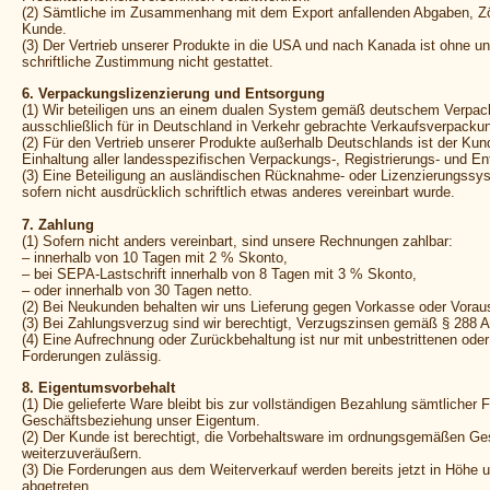
(2) Sämtliche im Zusammenhang mit dem Export anfallenden Abgaben, Zöl
Kunde.
(3) Der Vertrieb unserer Produkte in die USA und nach Kanada ist ohne un
schriftliche Zustimmung nicht gestattet.
6. Verpackungslizenzierung und Entsorgung
(1) Wir beteiligen uns an einem dualen System gemäß deutschem Verpa
ausschließlich für in Deutschland in Verkehr gebrachte Verkaufsverpacku
(2) Für den Vertrieb unserer Produkte außerhalb Deutschlands ist der Kund
Einhaltung aller landesspezifischen Verpackungs-, Registrierungs- und En
(3) Eine Beteiligung an ausländischen Rücknahme- oder Lizenzierungssyst
sofern nicht ausdrücklich schriftlich etwas anderes vereinbart wurde.
7. Zahlung
(1) Sofern nicht anders vereinbart, sind unsere Rechnungen zahlbar:
– innerhalb von 10 Tagen mit 2 % Skonto,
– bei SEPA-Lastschrift innerhalb von 8 Tagen mit 3 % Skonto,
– oder innerhalb von 30 Tagen netto.
(2) Bei Neukunden behalten wir uns Lieferung gegen Vorkasse oder Vorau
(3) Bei Zahlungsverzug sind wir berechtigt, Verzugszinsen gemäß § 288
(4) Eine Aufrechnung oder Zurückbehaltung ist nur mit unbestrittenen oder 
Forderungen zulässig.
8. Eigentumsvorbehalt
(1) Die gelieferte Ware bleibt bis zur vollständigen Bezahlung sämtlicher
Geschäftsbeziehung unser Eigentum.
(2) Der Kunde ist berechtigt, die Vorbehaltsware im ordnungsgemäßen Ge
weiterzuveräußern.
(3) Die Forderungen aus dem Weiterverkauf werden bereits jetzt in Höhe 
abgetreten.