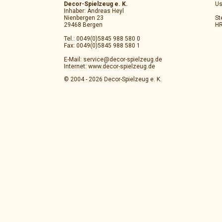
Decor-Spielzeug e. K.
Us
Inhaber: Andreas Heyl
Nienbergen 23
St
29468 Bergen
HR
Tel.: 0049(0)5845 988 580 0
Fax: 0049(0)5845 988 580 1
E-Mail: service@decor-spielzeug.de
Internet: www.decor-spielzeug.de
© 2004 - 2026 Decor-Spielzeug e. K.