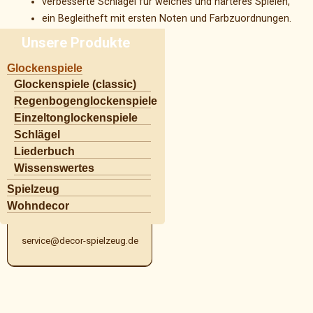
verbesserte Schlägel für weiches und härteres Spielen,
ein Begleitheft mit ersten Noten und Farbzuordnungen.
Unsere Produkte
Navigation
Glockenspiele
überspringen
Glockenspiele (classic)
Regenbogenglockenspiele
Einzeltonglockenspiele
Schlägel
Liederbuch
Wissenswertes
Kontakt
Spielzeug
Tel.:+49(0)5845 988 580 0
Wohndecor
Fax:+49(0)5845 988 580 1
Katalog Download
service@decor-spielzeug.de