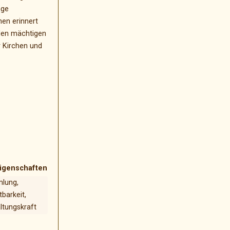
nge
en erinnert
den mächtigen
 Kirchen und
igenschaften
lung,
tbarkeit,
ltungskraft