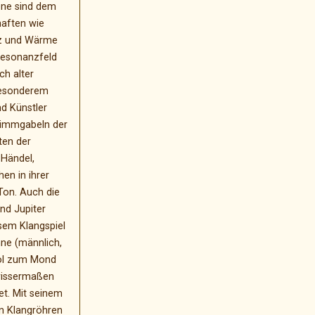
ne sind dem
aften wie
rz und Wärme
Resonanzfeld
ch alter
besonderem
d Künstler
Stimmgabeln der
en der
 Händel,
en in ihrer
Ton. Auch die
nd Jupiter
sem Klangspiel
nne (männlich,
ol zum Mond
ewissermaßen
et. Mit seinem
n Klangröhren