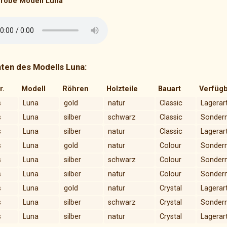
robe Modell Luna
nten des Modells Luna:
r.
Modell
Röhren
Holzteile
Bauart
Verfügb
s
Luna
gold
natur
Classic
Lagerart
s
Luna
silber
schwarz
Classic
Sonder
s
Luna
silber
natur
Classic
Lagerart
s
Luna
gold
natur
Colour
Sonder
s
Luna
silber
schwarz
Colour
Sonder
s
Luna
silber
natur
Colour
Sonder
s
Luna
gold
natur
Crystal
Lagerart
s
Luna
silber
schwarz
Crystal
Sonder
s
Luna
silber
natur
Crystal
Lagerart