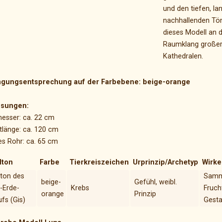
und den tiefen, la
nachhallenden Tön
dieses Modell an 
Raumklang großer
Kathedralen.
ngungsentsprechung auf der Farbebene: beige-orange
sungen:
esser: ca. 22 cm
länge: ca. 120 cm
es Rohr: ca. 65 cm
dton
Farbe
Tierkreiszeichen
Urprinzip/Archetyp
Wirke
ton des
Samm
beige-
Gefühl, weibl.
-Erde-
Krebs
Fruch
orange
Prinzip
fs (Gis)
Gesta