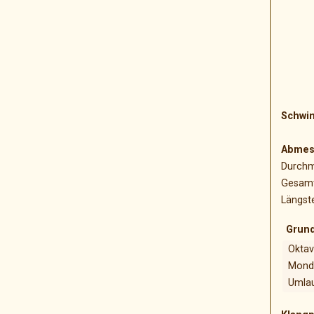
Schwi
Abmes
Durchm
Gesamt
Längst
Grun
Oktav
Mond
Umlau