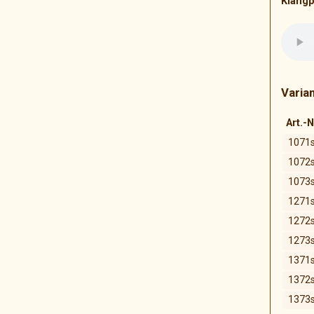
Klangp
Varia
Art.-N
1071
1072
1073
1271
1272
1273
1371
1372
1373