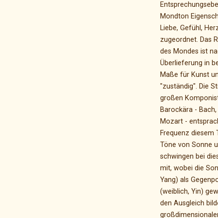
Entsprechungsebe
Mondton Eigensch
Liebe, Gefühl, He
zugeordnet. Das 
des Mondes ist na
Überlieferung in 
Maße für Kunst un
"zuständig". Die 
großen Komponist
Barockära - Bach,
Mozart - entsprach
Frequenz diesem 
Töne von Sonne u
schwingen bei die
mit, wobei die So
Yang) als Gegenp
(weiblich, Yin) g
den Ausgleich bild
großdimensionale