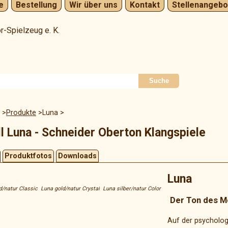
e
Bestellung
Wir über uns
Kontakt
Stellenangebo
Navigation
überspringen
Suche
Produkte
Luna
l Luna - Schneider Oberton Klangspiele
Produktfotos
Downloads
Luna
d/natur Classic
Luna gold/natur Crystal
Luna silber/natur Color
Der Ton des 
Auf der psycholo