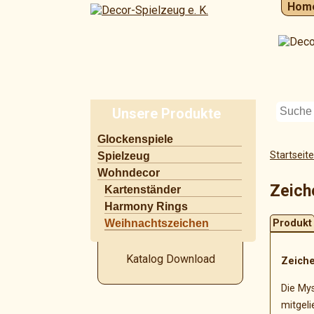
Hom
Unsere Produkte
Navigation
Glockenspiele
überspringen
Startseite
Spielzeug
Wohndecor
Zeich
Kartenständer
Harmony Rings
Weihnachtszeichen
Produkt
Katalog Download
Zeich
Die Mys
mitgel