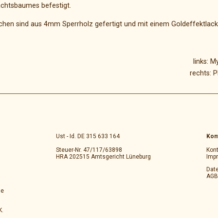
chtsbaumes befestigt.
chen sind aus 4mm Sperrholz gefertigt und mit einem Goldeffektlack 
links: 
rechts: 
Ust - Id. DE 315 633 164
Kon
Steuer-Nr. 47/117/63898
Kont
HRA 202515 Amtsgericht Lüneburg
Imp
Dat
AGB
de
K.