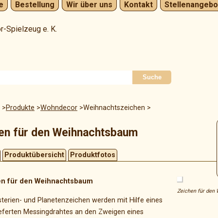
e
Bestellung
Wir über uns
Kontakt
Stellenangebo
Navigation
überspringen
Suche
Produkte
Wohndecor
Weihnachtszeichen
en für den Weihnachtsbaum
Produktübersicht
Produktfotos
en für den Weihnachtsbaum
Zeichen für den
terien- und Planetenzeichen werden mit Hilfe eines
ieferten Messingdrahtes an den Zweigen eines